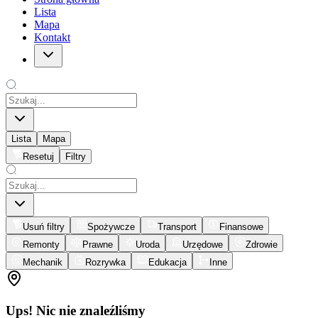
Lista
Mapa
Kontakt
Lista
Mapa
Resetuj
Filtry
Usuń filtry
Spożywcze
Transport
Finansowe
Remonty
Prawne
Uroda
Urzędowe
Zdrowie
Mechanik
Rozrywka
Edukacja
Inne
Ups! Nic nie znaleźliśmy