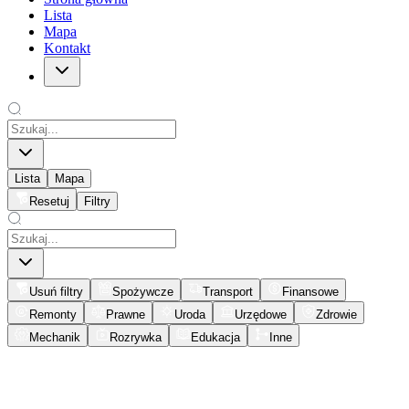
Lista
Mapa
Kontakt
Lista
Mapa
Resetuj
Filtry
Usuń filtry
Spożywcze
Transport
Finansowe
Remonty
Prawne
Uroda
Urzędowe
Zdrowie
Mechanik
Rozrywka
Edukacja
Inne