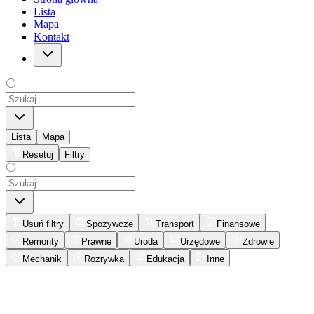
Lista
Mapa
Kontakt
Lista
Mapa
Resetuj
Filtry
Usuń filtry
Spożywcze
Transport
Finansowe
Remonty
Prawne
Uroda
Urzędowe
Zdrowie
Mechanik
Rozrywka
Edukacja
Inne