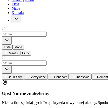
Lista
Mapa
Kontakt
Lista
Mapa
Resetuj
Filtry
Usuń filtry
Spożywcze
Transport
Finansowe
Remont
Ups! Nic nie znaleźliśmy
Nie ma firm spełniających Twoje kryteria w wybranej okolicy. Spró