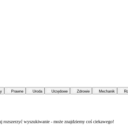
y
Prawne
Uroda
Urzędowe
Zdrowie
Mechanik
R
buj rozszerzyć wyszukiwanie - może znajdziemy coś ciekawego!