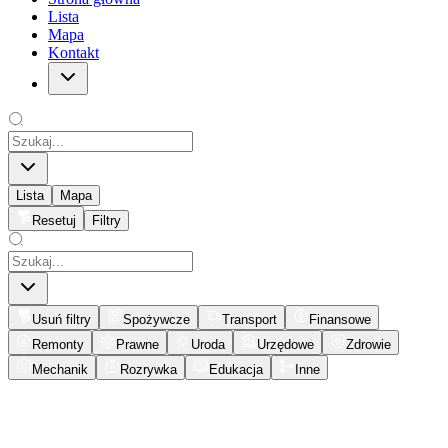
Lista
Mapa
Kontakt
Lista
Mapa
Resetuj
Filtry
Usuń filtry
Spożywcze
Transport
Finansowe
Remonty
Prawne
Uroda
Urzędowe
Zdrowie
Mechanik
Rozrywka
Edukacja
Inne