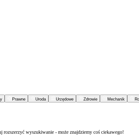
y
Prawne
Uroda
Urzędowe
Zdrowie
Mechanik
R
buj rozszerzyć wyszukiwanie - może znajdziemy coś ciekawego!