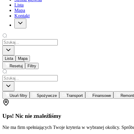
Lista
Mapa
Kontakt
Lista
Mapa
Resetuj
Filtry
Usuń filtry
Spożywcze
Transport
Finansowe
Remont
Ups! Nic nie znaleźliśmy
Nie ma firm spełniających Twoje kryteria w wybranej okolicy. Spró