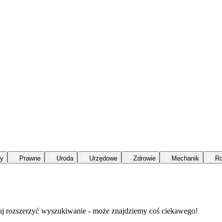
y
Prawne
Uroda
Urzędowe
Zdrowie
Mechanik
R
buj rozszerzyć wyszukiwanie - może znajdziemy coś ciekawego!