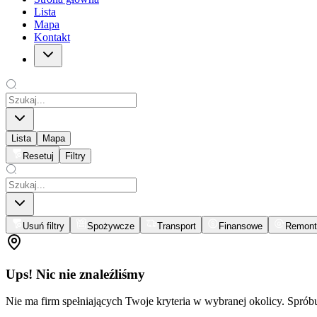
Lista
Mapa
Kontakt
Lista
Mapa
Resetuj
Filtry
Usuń filtry
Spożywcze
Transport
Finansowe
Remont
Ups! Nic nie znaleźliśmy
Nie ma firm spełniających Twoje kryteria w wybranej okolicy. Spró