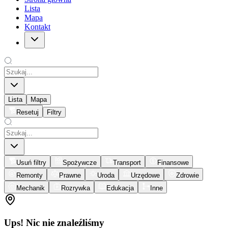
Lista
Mapa
Kontakt
Lista
Mapa
Resetuj
Filtry
Usuń filtry
Spożywcze
Transport
Finansowe
Remonty
Prawne
Uroda
Urzędowe
Zdrowie
Mechanik
Rozrywka
Edukacja
Inne
Ups! Nic nie znaleźliśmy