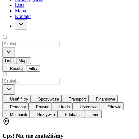
Lista
Mapa
Kontakt
Lista
Mapa
Resetuj
Filtry
Usuń filtry
Spożywcze
Transport
Finansowe
Remonty
Prawne
Uroda
Urzędowe
Zdrowie
Mechanik
Rozrywka
Edukacja
Inne
Ups! Nic nie znaleźliśmy