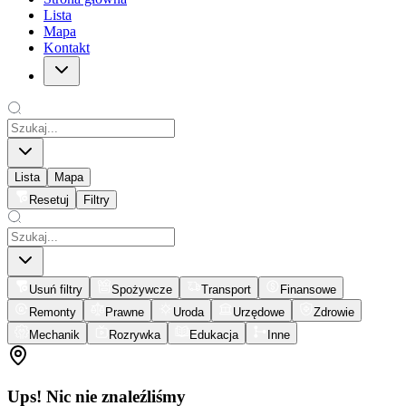
Lista
Mapa
Kontakt
Lista
Mapa
Resetuj
Filtry
Usuń filtry
Spożywcze
Transport
Finansowe
Remonty
Prawne
Uroda
Urzędowe
Zdrowie
Mechanik
Rozrywka
Edukacja
Inne
Ups! Nic nie znaleźliśmy