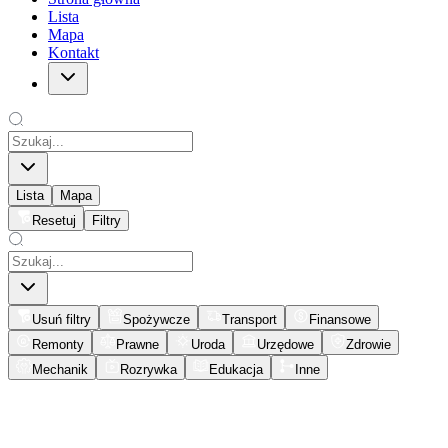
Lista
Mapa
Kontakt
Lista
Mapa
Resetuj
Filtry
Usuń filtry
Spożywcze
Transport
Finansowe
Remonty
Prawne
Uroda
Urzędowe
Zdrowie
Mechanik
Rozrywka
Edukacja
Inne