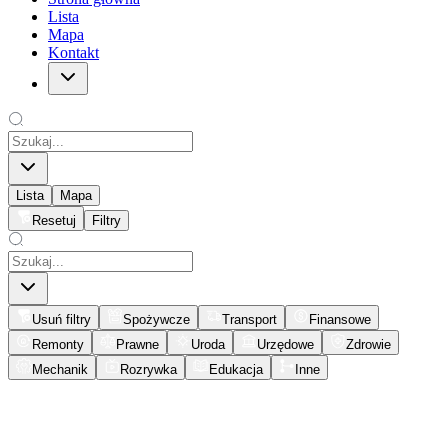
Lista
Mapa
Kontakt
Lista
Mapa
Resetuj
Filtry
Usuń filtry
Spożywcze
Transport
Finansowe
Remonty
Prawne
Uroda
Urzędowe
Zdrowie
Mechanik
Rozrywka
Edukacja
Inne