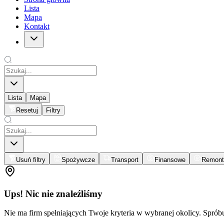
Lista
Mapa
Kontakt
Lista
Mapa
Resetuj
Filtry
Usuń filtry
Spożywcze
Transport
Finansowe
Remont
Ups! Nic nie znaleźliśmy
Nie ma firm spełniających Twoje kryteria w wybranej okolicy. Spró