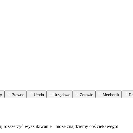
y
Prawne
Uroda
Urzędowe
Zdrowie
Mechanik
R
buj rozszerzyć wyszukiwanie - może znajdziemy coś ciekawego!