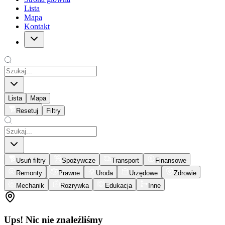
Lista
Mapa
Kontakt
Lista
Mapa
Resetuj
Filtry
Usuń filtry
Spożywcze
Transport
Finansowe
Remonty
Prawne
Uroda
Urzędowe
Zdrowie
Mechanik
Rozrywka
Edukacja
Inne
Ups! Nic nie znaleźliśmy