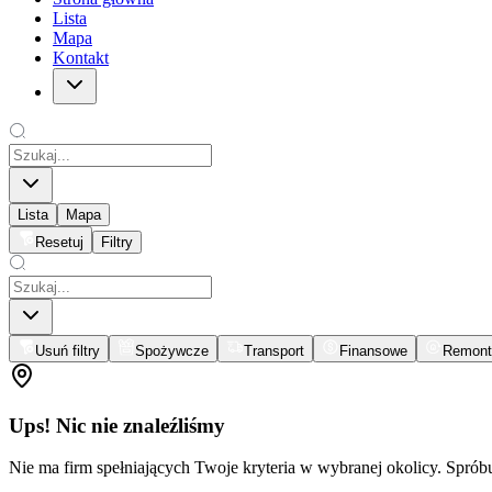
Lista
Mapa
Kontakt
Lista
Mapa
Resetuj
Filtry
Usuń filtry
Spożywcze
Transport
Finansowe
Remont
Ups! Nic nie znaleźliśmy
Nie ma firm spełniających Twoje kryteria w wybranej okolicy. Spró