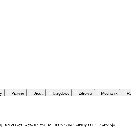
y
Prawne
Uroda
Urzędowe
Zdrowie
Mechanik
R
buj rozszerzyć wyszukiwanie - może znajdziemy coś ciekawego!