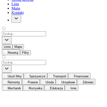
Lista
Mapa
Kontakt
Lista
Mapa
Resetuj
Filtry
Usuń filtry
Spożywcze
Transport
Finansowe
Remonty
Prawne
Uroda
Urzędowe
Zdrowie
Mechanik
Rozrywka
Edukacja
Inne