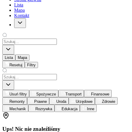
Lista
Mapa
Kontakt
Lista
Mapa
Resetuj
Filtry
Usuń filtry
Spożywcze
Transport
Finansowe
Remonty
Prawne
Uroda
Urzędowe
Zdrowie
Mechanik
Rozrywka
Edukacja
Inne
Ups! Nic nie znaleźliśmy