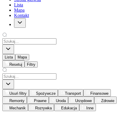
Lista
Mapa
Kontakt
Lista
Mapa
Resetuj
Filtry
Usuń filtry
Spożywcze
Transport
Finansowe
Remonty
Prawne
Uroda
Urzędowe
Zdrowie
Mechanik
Rozrywka
Edukacja
Inne